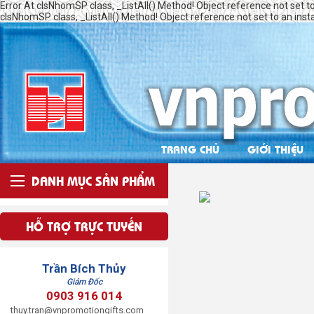
Error At clsNhomSP class, _ListAll() Method! Object reference not set t
clsNhomSP class, _ListAll() Method! Object reference not set to an inst
TRANG CHỦ
GIỚI THIỆU
DANH MỤC SẢN PHẨM
HỖ TRỢ TRỰC TUYẾN
Trần Bích Thủy
Giám Đốc
0903 916 014
thuy.tran@vnpromotiongifts.com