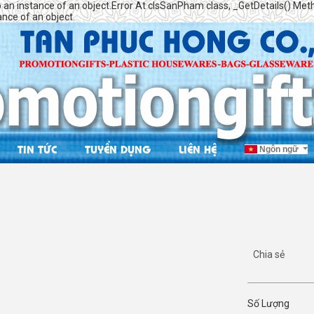
o an instance of an object.Error At clsSanPham class, _GetDetails() Meth
ance of an object.
TIN TỨC
TUYỂN DỤNG
LIÊN HỆ
Ngôn ngữ
Chia sẻ
Số Lượng