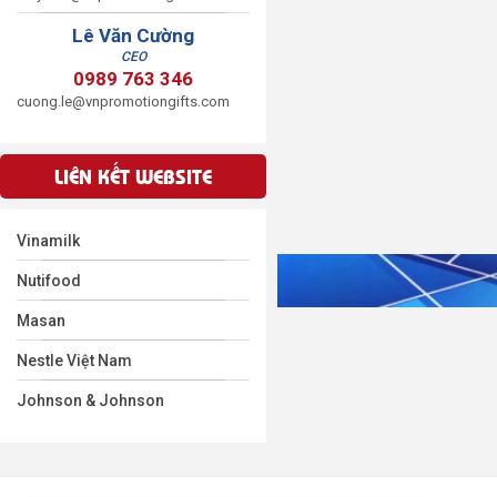
Lê Văn Cường
CEO
0989 763 346
cuong.le@vnpromotiongifts.com
LIÊN KẾT WEBSITE
Vinamilk
Nutifood
Masan
Nestle Việt Nam
Johnson & Johnson